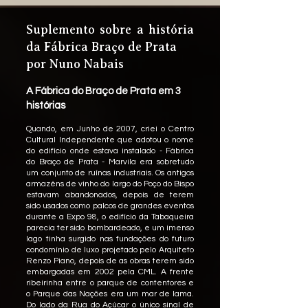
Suplemento sobre a história
da Fábrica Braço de Prata
por Nuno Nabais
A Fábrica do Braço de Prata em 3
histórias
Quando, em Junho de 2007, criei o Centro
Cultural Independente que adotou o nome
do edifício onde estava instalado - Fábrica
do Braço de Prata - Marvila era sobretudo
um conjunto de ruínas industriais. Os antigos
armazéns de vinho do largo do Poço do Bispo
estavam abandonados, depois de terem
sido usados como palcos de grandes eventos
durante a Expo 98, o edifício da Tabaqueira
parecia ter sido bombardeado, e um imenso
lago tinha surgido nas fundações do futuro
condomínio de luxo projetado pelo Arquiteto
Renzo Piano, depois de as obras terem sido
embargadas em 2002 pela CML. A frente
ribeirinha entre o parque de contentores e
o Parque das Nações era um mar de lama.
Do lado da Rua do Açúcar o único sinal de