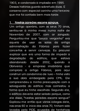
1903, e condenado à implosão em 1995.
Dessas histórias guardo sobretudo duas. E
conservo com especial carinho uma terceira
que me foi contada bem mais tarde.
1. Nestas paredes escorre sangue.
Um antigo operário, com os seus 70 anos,
sentou-se à minha mesa numa noite de
Novembro de 2007, com ar zangado.
Perguntou-me que “pouca vergonha” era
aquela de usar as salas da antiga
administração da Fábrica para fazer
concertos e servir cervejas. Eu procurei
explicar que era uma forma de impedir a
degradação do edifício, que estava
abandonado desde 2002, quando a
Obriverca - a empresa imobiliária que
comprara a antiga Fábrica, para aqui
construir um condomínio de luxo – tinha visto
a sua obra embargada pela CML. Ele
compreendeu a minha preocupação com a
salvaguarda do edifício mas contestou a
forma que eu tinha escolhido. Segundo ele,
o edifício deveria estar selado porque, como
ele disse, “nestas paredes escorre sangue”.
Explicou-me então que vários colegas dele,
nos anos 60 e início dos anos 70, tinham sido
levados pela PIDE, acusados de tentativas