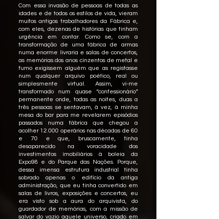
Com essa invasão de pessoas de todas as
idades e de todos os estilos de vida, vieram
muitos antigos trabalhadores da Fábrica e,
com eles, dezenas de histórias que tinham
urgência em contar. Como se, com a
transformação de uma fábrica de armas
numa enorme livraria e salas de concertos,
as memórias dos anos cinzentos de metal e
fumo exigissem alguém que as registasse
num qualquer arquivo poético, real ou
simplesmente virtual. Assim, vi-me
transformado num quase “confessionário”
permanente onde, todas as noites, duas a
três pessoas se sentavam, à vez, à minha
mesa do bar para me revelarem episódios
passados numa fábrica que chegou a
acolher 12.000 operários nas décadas de 60
e 70 e que, bruscamente, tinha
desaparecido na voracidade dos
investimentos imobiliários à boleia da
Expo98 e do Parque das Nações. Porque,
dessa imensa estrutura industrial tinha
sobrado apenas o edifício da antiga
administração, que eu tinha convertido em
salas de livros, exposições e concertos, eu
era visto sob a aura do arquivista, do
guardador de memórias, com a missão de
salvar do vazio aquele universo, criado em