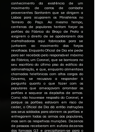
conhecimento da existência de um
movimento de carros de combate
provenientes Santarém que se dirigem a
Lisboa para ocuparem os Ministérios no
Terreiro do Paço. Ao mesmo tempo,
centenas de populares tentam forçar os
portões da Fábrica do Braço de Prata a
exigirem o direito de se apoderarem das
metralhadoras aqui fabricadas para se
juntarem ao movimento das forças
revoltosas. Enquanto Oficial de Dia ele pede
para ser recebido pelo responsável máximo
da Fábrica, um Coronel, que se barricara no
seu escritório do último piso do edifício da
administração, e que, enquanto alimentava
chamadas telefónicas com altos cargos do
Governo, se recusava a responder à
pergunta quanto o que fazer com os
populares que ameaçavam arrombar os
portões e saquear os depósitos de armas.
Como não houvesse resposta do Coronel, e
porque os portões estavam em risco de
ceder, o Oficial de Dia dá então instruções
aos seus soldados para abrirem os portões e
entregarem todas as armas aos populares,
mas sem as respetivas munições. Dezenas
de pessoas receberam em euforia dezenas
das famosas G3 e precipitaram-se para o