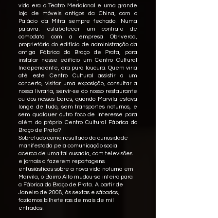
vida era o Teatro Meridional e uma grande
loja de móveis antigos da China, com o
Palácio da Mitra sempre fechado. Numa
palavra: estabelecer um contrato de
comodato com a empresa Obriverca,
proprietária do edifício de administração da
antiga Fábrica do Braço de Prata, para
instalar nesse edifício um Centro Cultural
Independente, era pura loucura. Quem viria
até este Centro Cultural assistir a um
concerto, visitar uma exposição, consultar a
nossa livraria, servir-se do nosso restaurante
ou dos nossos bares, quando Marvila estava
longe de tudo, sem transportes noturnos, e
sem qualquer outro foco de interesse para
além do próprio Centro Cultural Fábrica do
Braço de Prata?
Sobretudo como resultado da curiosidade
manifestada pela comunicação social
acerca de uma tal ousadia, com televisões
e jornais a fazerem reportagens
entusiásticas sobre a nova vida noturna em
Marvila, o Bairro Alto mudou-se inteiro para
a Fábrica do Braço de Prata. A partir de
Janeiro de 2008, às sextas e sábados,
fazíamos bilheteiras de mais de mil
entradas.