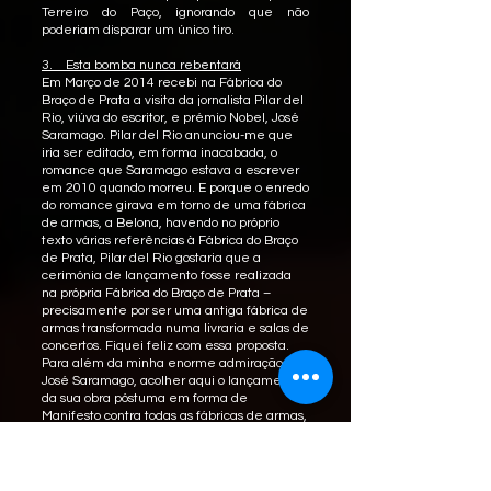
Terreiro do Paço, ignorando que não
poderiam disparar um único tiro.
3. Esta bomba nunca rebentará
Em Março de 2014 recebi na Fábrica do
Braço de Prata a visita da jornalista Pilar del
Rio, viúva do escritor, e prémio Nobel, José
Saramago. Pilar del Rio anunciou-me que
iria ser editado, em forma inacabada, o
romance que Saramago estava a escrever
em 2010 quando morreu. E porque o enredo
do romance girava em torno de uma fábrica
de armas, a Belona, havendo no próprio
texto várias referências à Fábrica do Braço
de Prata, Pilar del Rio gostaria que a
cerimónia de lançamento fosse realizada
na própria Fábrica do Braço de Prata –
precisamente por ser uma antiga fábrica de
armas transformada numa livraria e salas de
concertos. Fiquei feliz com essa proposta.
Para além da minha enorme admiração por
José Saramago, acolher aqui o lançamento
da sua obra póstuma em forma de
Manifesto contra todas as fábricas de armas,
representava a confirmação do sentido da
minha aventura na Fábrica do Braço de
Prata. Tive mais alguns encontros com Pilar
del Rio para preparar a cerimónia e neles