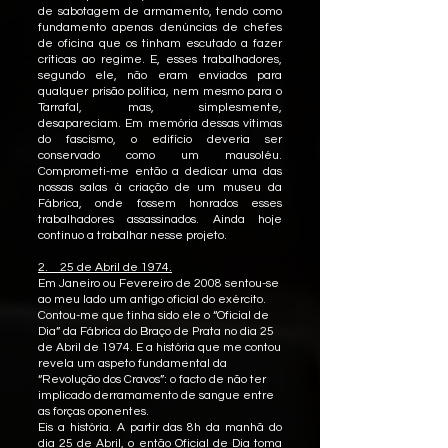
de sabotagem de armamento, tendo como
fundamento apenas denúncias de chefes
de oficina que os tinham escutado a fazer
críticas ao regime. E, esses trabalhadores,
segundo ele, não eram enviados para
qualquer prisão política, nem mesmo para o
Tarrafal, mas, simplesmente,
desapareciam. Em memória dessas vítimas
do fascismo, o edifício deveria ser
conservado como um mausoléu.
Comprometi-me então a dedicar uma das
nossas salas à criação de um museu da
Fábrica, onde fossem honrados esses
trabalhadores assassinados. Ainda hoje
continuo a trabalhar nesse projeto.
2. 25 de Abril de 1974.
Em Janeiro ou Fevereiro de 2008 sentou-se
ao meu lado um antigo oficial do exército.
Contou-me que tinha sido ele o “Oficial de
Dia” da Fábrica do Braço de Prata no dia 25
de Abril de 1974. E a história que me contou
revela um aspeto fundamental da
“Revolução dos Cravos”: o facto de não ter
implicado derramamento de sangue entre
as forças oponentes.
Eis a história. A partir das 8h da manhã do
dia 25 de Abril, o então Oficial de Dia toma