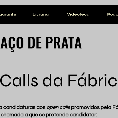
aurante
Livraria
Videoteca
Podc
AÇO DE PRATA
Calls da Fábri
a candidaturas aos
open calls
promovidos pela Fá
a chamada a que se pretende candidatar: