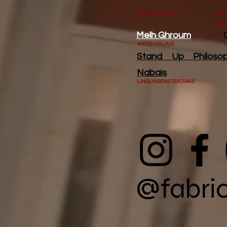
MÚSICA AO VIVO
B
CAR
Melh Ghroum
ARTES VISUAIS
L
Stand Up Philos
Nabais
LINGUAGENS TEATRAIS
@fabri