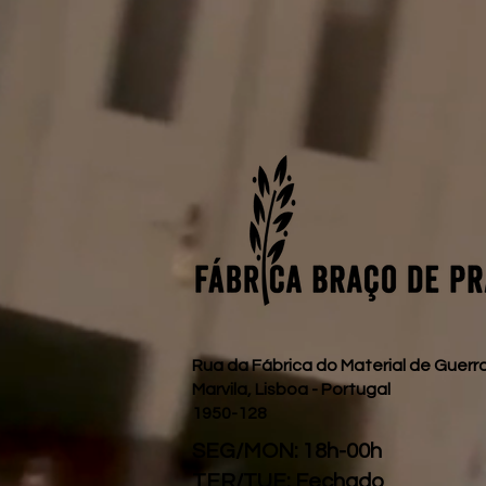
Rua da Fábrica do Material de Guerra
Marvila, Lisboa - Portugal
1950-128
SEG/MON: 18h-00h
TER/TUE: Fechado