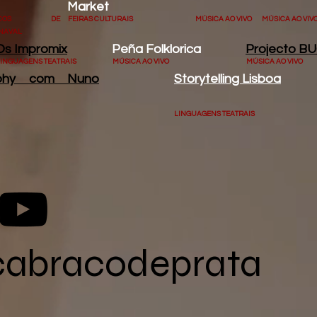
Market
LOCOS DE
FEIRAS CULTURAIS
MÚSICA AO VIVO
MÚSICA AO VIV
NAVAL
Os Impromix
Peña Folklorica
Projecto B
INGUAGENS TEATRAIS
MÚSICA AO VIVO
MÚSICA AO VIVO
ophy com Nuno
Storytelling Lisboa
LINGUAGENS TEATRAIS
cabracodeprata