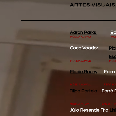
ARTES VISUAIS
Aaron Parks
Bá
MÚSICA AO VIVO
MÚS
Coco Voador
Pi
Esc
MÚSICA AO VIVO
MÚSI
Elodie Bouny
Feira 
MÚSICA AO VIVO
FEIRAS C
Filipa Portela
Forró 
BAILES TR
MÚSICA AO VIVO
Júlio Resende Trio
Li