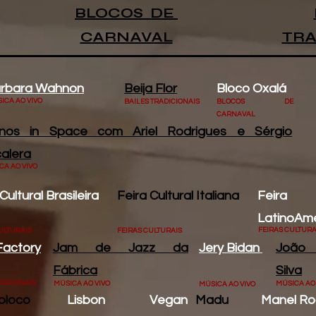
BLOCOS DE
CARNAVAL
TRA
rbara Wahnon
Beija Flor
Bloco Oxalá
ICA AO VIVO
BAILES TRADICIONAIS
BLOCOS DE
CARNAVAL
anos in Space com Ariel Rodrigues e Sérgio
alera
CA AO VIVO
Cultural Brasileira
Feira Cultural Italiana
Feir
LatinoAm
FEIRAS CULTURA
ULTURAIS
FEIRAS CULTURAIS
Factory
Jam de Jazz da
Jery Bidan
João 
Fábrica
Silva
ADICIONAIS
MÚSICA AO VIVO
MÚSICA AO
MÚSICA AO VIVO
sbloco
Lisbon Vegan
Madu
Manel R