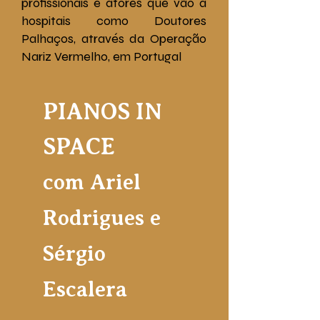
profissionais e atores que vão a
hospitais como Doutores
Palhaços, através da Operação
Nariz Vermelho, em Portugal
PIANOS IN
SPACE
com Ariel
Rodrigues e
Sérgio
Escalera