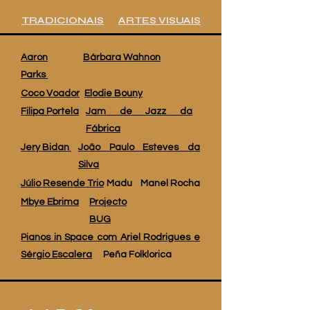
TRADICIONAIS
ARTES VISUAIS
Aaron
Bárbara Wahnon
Parks
Coco Voador
Elodie Bouny
Filipa Portela
Jam de Jazz da
Fábrica
Jery Bidan
João Paulo Esteves da
Silva
Júlio Resende Trio
Madu
Manel Rocha
Mbye Ebrima
Projecto
BUG
Pianos in Space com Ariel Rodrigues e
Sérgio Escalera
Peña Folklorica