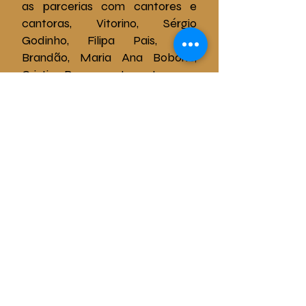
as parcerias com cantores e
cantoras, Vitorino, Sérgio
Godinho, Filipa Pais, Ana
Brandão, Maria Ana Bobone,
Cristina Branco, entre outros.
JÚLIO
RESENDE
TRIO