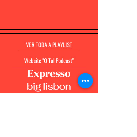
VER TODA A PLAYLIST
Website "O Tal Podcast"
@fabricabracodeprata
Rua da Fábrica do Material de Guerra, 1
Marvila, Lisboa - Portugal
1950-128