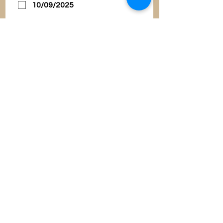
10/09/2025
17/09/2025
24/09/2025
Quais são as suas ⁠necessidades
técnicas? Qual é a estimativa de
participantes?
*
Comente detalhadamente a
contrapartida proposta à FBP
*
Enviar